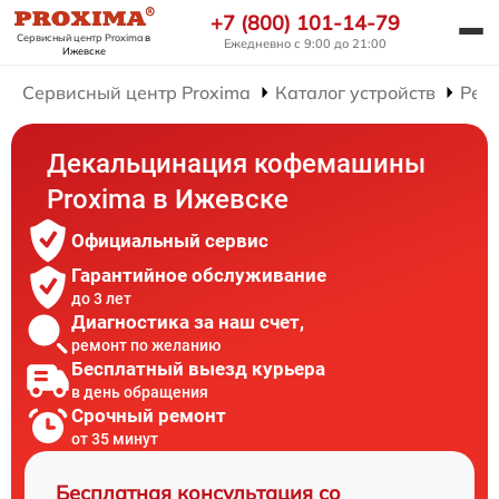
+7 (800) 101-14-79
Сервисный центр Proxima
в
Ежедневно с 9:00 до 21:00
Ижевске
Сервисный центр Proxima
Каталог устройств
Рем
Декальцинация кофемашины
Proxima в Ижевске
Официальный сервис
Гарантийное обслуживание
до 3 лет
Диагностика за наш счет,
ремонт по желанию
Бесплатный выезд курьера
в день обращения
Срочный ремонт
от 35 минут
Бесплатная консультация со