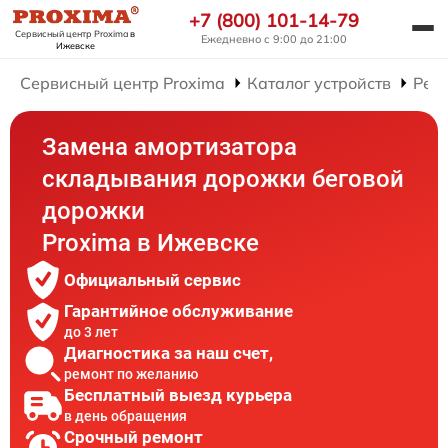
+7 (800) 101-14-79
Сервисный центр Proxima
в
Ежедневно с 9:00 до 21:00
Ижевске
Сервисный центр Proxima
Каталог устройств
Рем
Замена амортизатора
складывания дорожки беговой
дорожки
Proxima в Ижевске
Официальный сервис
Гарантийное обслуживание
до 3 лет
Диагностика за наш счет,
ремонт по желанию
Бесплатный выезд курьера
в день обращения
Срочный ремонт